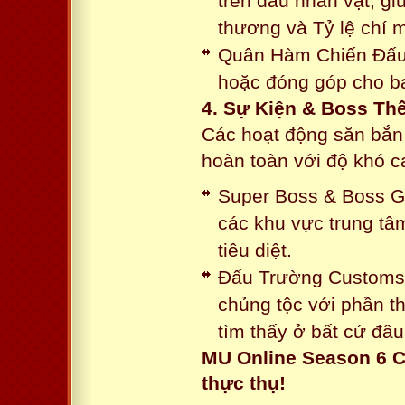
trên đầu nhân vật, gi
thương và Tỷ lệ chí 
Quân Hàm Chiến Đấu:
hoặc đóng góp cho ba
4. Sự Kiện & Boss Thế
Các hoạt động săn bắn 
hoàn toàn với độ khó 
Super Boss & Boss Gui
các khu vực trung tâ
tiêu diệt.
Đấu Trường Customs: 
chủng tộc với phần t
tìm thấy ở bất cứ đâu
MU Online Season 6 C
thực thụ!