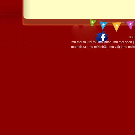
© C
mu moi ra | tai mu moi nhat | mu moi open
mu mới ra | mu mới nhất | mu việt | mu onli