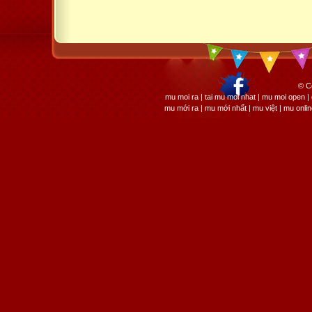
© C
mu moi ra | tai mu moi nhat | mu moi open
mu mới ra | mu mới nhất | mu việt | mu onli