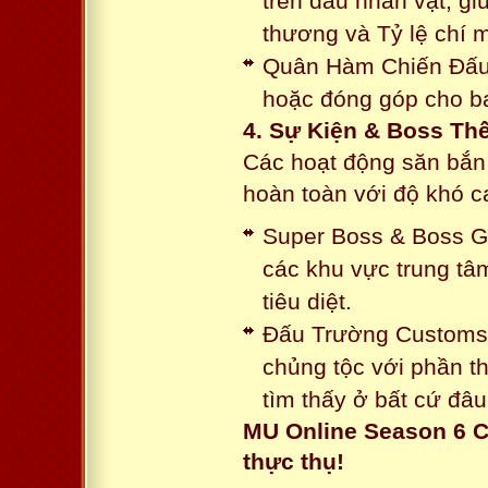
trên đầu nhân vật, gi
thương và Tỷ lệ chí 
Quân Hàm Chiến Đấu:
hoặc đóng góp cho ba
4. Sự Kiện & Boss Thế
Các hoạt động săn bắn 
hoàn toàn với độ khó 
Super Boss & Boss Gui
các khu vực trung tâ
tiêu diệt.
Đấu Trường Customs: 
chủng tộc với phần t
tìm thấy ở bất cứ đâu
MU Online Season 6 C
thực thụ!