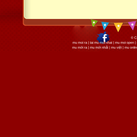
© C
mu moi ra | tai mu moi nhat | mu moi open
mu mới ra | mu mới nhất | mu việt | mu onli