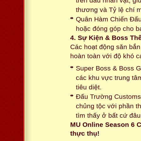
trên đầu nhân vật, gi
thương và Tỷ lệ chí 
Quân Hàm Chiến Đấu:
hoặc đóng góp cho ba
4. Sự Kiện & Boss Thế
Các hoạt động săn bắn 
hoàn toàn với độ khó 
Super Boss & Boss Gui
các khu vực trung tâ
tiêu diệt.
Đấu Trường Customs: 
chủng tộc với phần t
tìm thấy ở bất cứ đâu
MU Online Season 6 C
thực thụ!