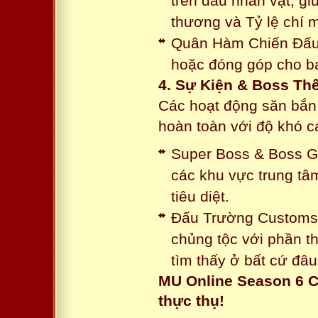
trên đầu nhân vật, gi
thương và Tỷ lệ chí 
Quân Hàm Chiến Đấu:
hoặc đóng góp cho ba
4. Sự Kiện & Boss Thế
Các hoạt động săn bắn 
hoàn toàn với độ khó 
Super Boss & Boss Gui
các khu vực trung tâ
tiêu diệt.
Đấu Trường Customs: 
chủng tộc với phần t
tìm thấy ở bất cứ đâu
MU Online Season 6 C
thực thụ!