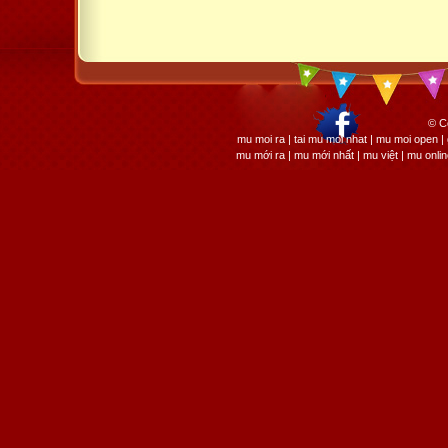
© C
mu moi ra | tai mu moi nhat | mu moi open
mu mới ra | mu mới nhất | mu việt | mu onli