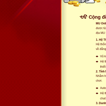
Cộng đ
MU Onl
được tù
địa MU 
1. Hệ 
Hệ thốn
về đẳng
Vũ k
Hệ t
thiế
2. Tính
Nhằm hỗ
chơi.
Auto
Hệ t
chat
3. Dan