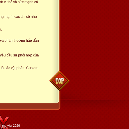
nh vị thế và sức mạnh cá
tăng mạnh các chỉ số như
i.
o và phần thưởng hấp dẫn
, yêu cầu sự phối hợp của
 là các vật phẩm Custom
| mu viet 2026